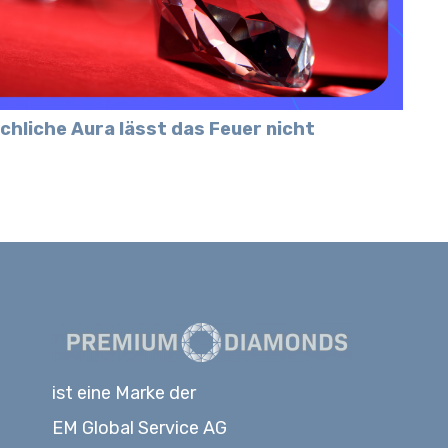
chliche Aura lässt das Feuer nicht
ist eine Marke der
EM Global Service AG