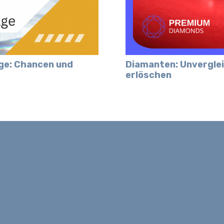
age: Chancen und
Diamanten: Unverglei
erlöschen