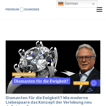
German
Diamanten für die Ewigkeit? Wie moderne
Liebespaare das Konzept der Verlobung neu