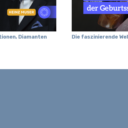
tionen, Diamanten
Die faszinierende We