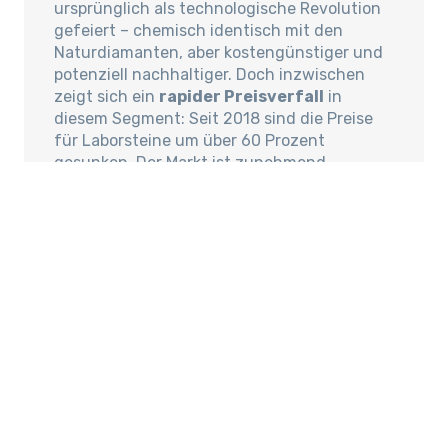
ursprünglich als technologische Revolution
gefeiert – chemisch identisch mit den
Naturdiamanten, aber kostengünstiger und
potenziell nachhaltiger. Doch inzwischen
zeigt sich ein
rapider Preisverfall
in
diesem Segment: Seit 2018 sind die Preise
für Laborsteine um über 60 Prozent
gesunken. Der Markt ist zunehmend
gesättigt, die Gewinnspannen sinken.
Hinzu kommt ein Imageproblem: Während
der Naturdiamant durch Herkunft,
Seltenheit und Geschichte emotional
aufgeladen bleibt, fehlt dem Laborstein
diese Tiefe. Viele Konsumenten wählen
synthetische Steine nur als
Übergangslösung oder bei geringerem
Budget – nicht aus Überzeugung.
Nachhaltigkeit: Ein