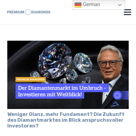
German
Weniger Glanz, mehr Fundament? Die Zukunft
des Diamantmarktes im Blick anspruchsvoller
Investoren?