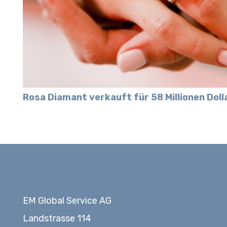
Rosa Diamant verkauft für 58 Millionen Doll
EM Global Service AG
Landstrasse 114